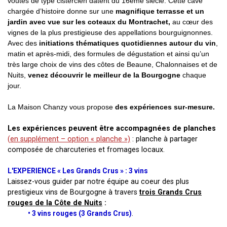
voutes de type cistercien datent du 16ème siècle. Cette cave
chargée d’histoire donne sur une
magnifique terrasse et un
jardin avec vue sur les coteaux du Montrachet,
au cœur des
vignes de la plus prestigieuse des appellations bourguignonnes.
Avec des
initiations thématiques quotidiennes autour du vin
,
matin et après-midi, des formules de dégustation et ainsi qu’un
très large choix de vins des côtes de Beaune, Chalonnaises et de
Nuits,
venez découvrir le meilleur de la Bourgogne
chaque
jour.
La Maison Chanzy vous propose
des expériences sur-mesure.
Les expériences peuvent être accompagnées de planches
(
en supplément – option « planche »)
: planche à partager
composée de charcuteries et fromages locaux.
L'EXPERIENCE « Les Grands Crus » : 3 vins
Laissez-vous guider par notre équipe au coeur des plus
prestigieux vins de Bourgogne à travers
trois Grands Crus
rouges de la Côte de Nuits
:
• 3 vins rouges (3 Grands Crus)
.